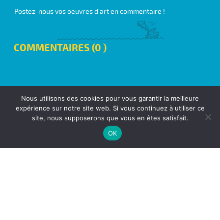
Postez-nous vos oeuvres d’art en commentaire !
COMMENTAIRES (0 )
Nous utilisons des cookies pour vous garantir la meilleure
expérience sur notre site web. Si vous continuez à utiliser ce
site, nous supposerons que vous en êtes satisfait.
OK
©2018
TIPS n’ LEARN
| Tous droits réservés
TIPS n’ LEARN 9 Chemin des bouillants 77700 CHESSY
SIRET : 828.682.021.00013 |
Mentions-Régals
|
CGV