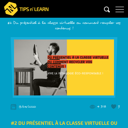
#2 Du présentiel à la classe virtuelle ou comment recycler vos
contenus !
4 318
5
13/04/2020
#2 DU PRÉSENTIEL À LA CLASSE VIRTUELLE OU