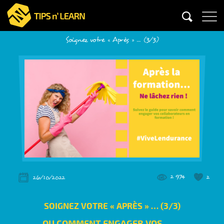
Soignez votre « Après » … (3/3)
2 974
2
26/10/2022
SOIGNEZ VOTRE « APRÈS » … (3/3)
... OU COMMENT ENGAGER VOS