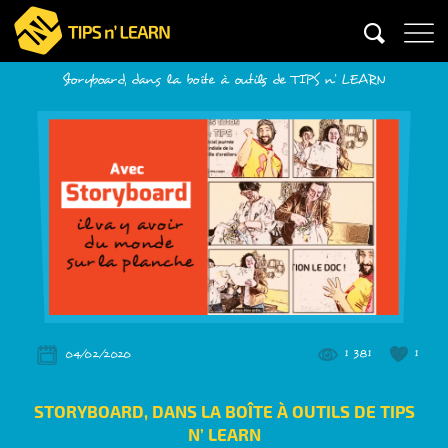
Storyboard, dans la boîte à outils de TIPS n’ LEARN
1 381
1
04/02/2020
STORYBOARD, DANS LA BOÎTE À OUTILS DE TIPS
N’ LEARN